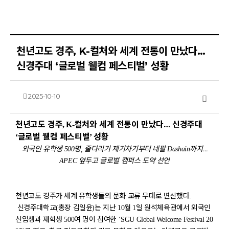
천년고도 경주, K-컬처와 세계 전통이 만났다…
신경주대 ‘글로벌 웰컴 페스티벌’ 성황
목록
2025-10-10
천년고도 경주
컬처와 세계 전통이 만났다
…
신경주대
, K-
글로벌 웰컴 페스티벌
성황
‘
’
외국인 유학생
명
줄다리기
제기차기부터 네팔
까지
…
500
,
·
Dashain
앞두고 글로벌 캠퍼스 도약 선언
APEC
천년고도 경주가 세계 유학생들의 문화 교류 무대로 변신했다
.
신경주대학교
총장 김일윤
는 지난
월
일 원석체육관에서 외국인
(
)
10
1
신입생과 재학생
여 명이 참여한
500
‘SGU Global Welcome Festival 20