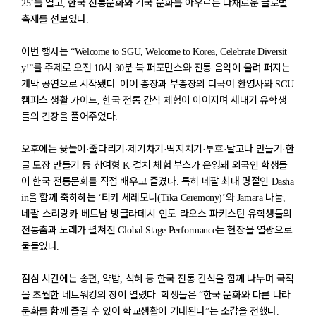
를 열고
한국 전통문화와 각국 문화를 아우르는 다채로운 글로벌
25’
,
축제를 선보였다
.
이번 행사는
“Welcome to SGU, Welcome to Korea, Celebrate Diversit
를 주제로 오전
시
분 북 퍼포먼스와 전통 음악이 울려 퍼지는
y!”
10
30
개막 공연으로 시작됐다
이어 총장과 부총장의 다국어 환영사와
.
SGU
캠퍼스 생활 가이드
한국 전통 간식 체험이 이어지며 새내기 유학생
,
들의 긴장을 풀어주었다
.
오후에는 윷놀이
줄다리기
제기차기
딱지치기
투호
달고나 만들기
한
·
·
·
·
·
·
글 도장 만들기 등 참여형
컬처 체험 부스가 운영돼 외국인 학생들
K-
이 한국 전통문화를 직접 배우고 즐겼다
특히 네팔 최대 명절인
.
Dasha
을 함께 축하하는
티카 세레모니
와
나눔
in
‘
(Tika Ceremony)’
Jamara
,
네팔
스리랑카
베트남
방글라데시
인도
라오스
파키스탄 유학생들의
·
·
·
·
·
·
전통춤과 노래가 펼쳐진
는 현장을 열광으로
Global Stage Performance
물들였다
.
점심 시간에는 송편
약밥
식혜 등 한국 전통 간식을 함께 나누며 국적
,
,
을 초월한 네트워킹의 장이 열렸다
학생들은
한국 문화와 다른 나라
.
“
문화를 함께 즐길 수 있어 학교생활이 기대된다
는 소감을 전했다
”
.