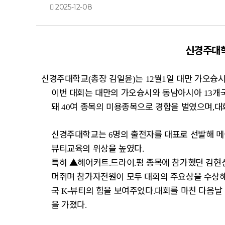
2025-12-08
신경주대
신경주대학교
총장 김일윤
는
월
일 대만 가오슝
(
)
12
1
이번 대회는 대만의 가오슝시와 동남아시아
개
13
돼
여 종목의 미용종목으로 경합을 벌였으며
대
40
,
신경주대학교는
명의 출전자를 대표로 선발해 
6
뷰티교육의 위상을 높였다
.
특히
▲
헤어커트
드라이
펌 종목에 참가했던 김현
.
.
머쥐며 참가자전원이 모두 대회의 주요상을 수상
국
뷰티의 힘을 보여주었다
대회를 마친 다음날
K-
.
을 가졌다
.