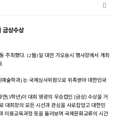
목록
 금상수상
동 주최했다
월
일 대만 가오슝시 행사장에서 개최
. 12
1
다
.
티예술학과
는 국제심사위원으로 위촉받아 대한민국
)
화연
학년
이 대회 영광의 우승컵인
금상
수상을 거
(3
)
[
]
로 대회장의 모든 시선과 관심을 사로잡았고 대한민
과 미용교육과정 등을 둘러보며 국제문화교류의 시간