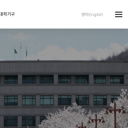
대학기구
영어Engilsh