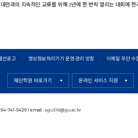
대만과의 지속적인 교류를 위해
년에 한 번씩 열리는 대회에 
)
2
결산공고
영상정보처리기기 운영·관리 방침
이메일 무단 수
재단학원 바로가기
온라인 서비스 지원
4-741-5429 l email :
sgu516@gu.ac.kr