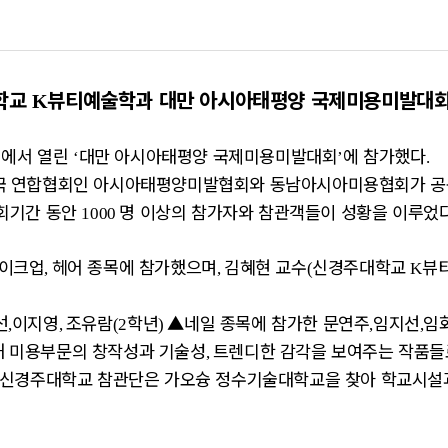
학교
뷰티예술학과 대만 아시아태평양 국제미용미발대회
K
시에서 열린
대만 아시아태평양 국제미용미발대회
에 참가했다
‘
’
.
국 연합협회인 아시아태평양미발협회와 동남아시아미용협회가 공
회기간 동안
명 이상의 참가자와 참관객들이 성황을 이루었
1000
메이크업
헤어 종목에 참가했으며
김혜현 교수
신경주대학교
뷰
,
,
(
K
선
이지영
조유람
학년
▲
네일 종목에 참가한 문연주
임지선
임
,
,
(2
)
,
,
해 미용부문의 창작성과 기술성
트렌디한 감각을 보여주는 작품들
,
 신경주대학교 참관단은 가오슝 정수기술대학교을 찾아 학교시설