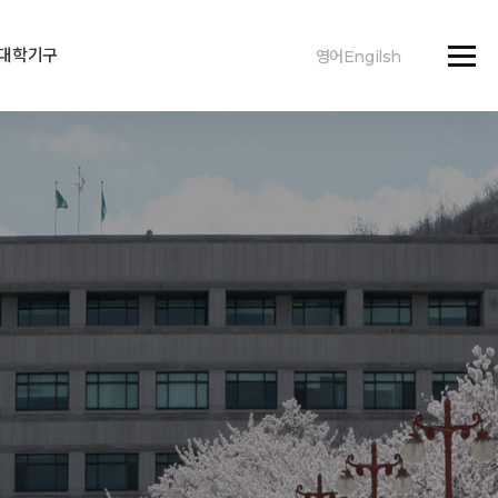
대학기구
영어Engilsh