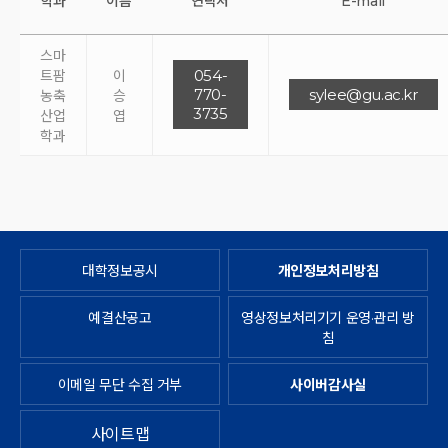
학과
이름
연락처
E-mail
스마
054-
트팜
이
770-
sylee@gu.ac.kr
농축
승
3735
산업
엽
학과
대학정보공시
개인정보처리방침
예결산공고
영상정보처리기기 운영·관리 방
침
이메일 무단 수집 거부
사이버감사실
사이트맵