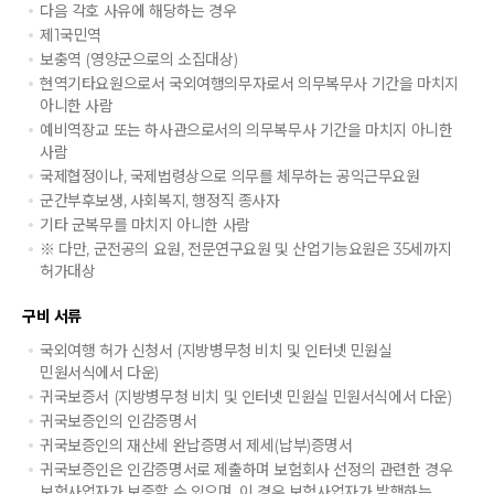
다음 각호 사유에 해당하는 경우
제1국민역
보충역 (영양군으로의 소집대상)
현역기타요원으로서 국외여행의무자로서 의무복무사 기간을 마치지
아니한 사람
예비역장교 또는 하사관으로서의 의무복무사 기간을 마치지 아니한
사람
국제협정이나, 국제법령상으로 의무를 체무하는 공익근무요원
군간부후보생, 사회복지, 행정직 종사자
기타 군복무를 마치지 아니한 사람
※ 다만, 군전공의 요원, 전문연구요원 및 산업기능요원은 35세까지
허가대상
구비 서류
국외여행 허가 신청서 (지방병무청 비치 및 인터넷 민원실
민원서식에서 다운)
귀국보증서 (지방병무청 비치 및 인터넷 민원실 민원서식에서 다운)
귀국보증인의 인감증명서
귀국보증인의 재산세 완납증명서 제세(납부)증명서
귀국보증인은 인감증명서로 제출하며 보험회사 선정의 관련한 경우
보험사업자가 보증할 수 있으며, 이 경우 보험사업자가 발행하는